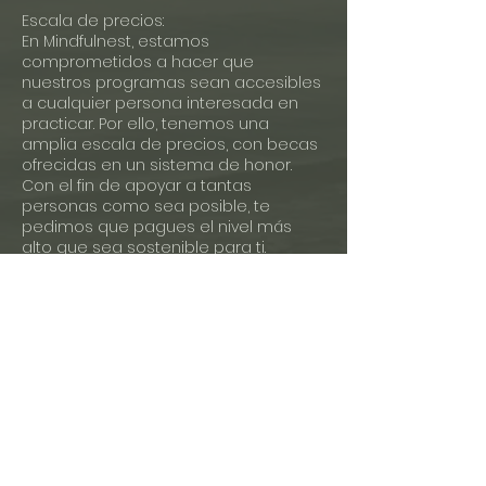
Escala de precios:
En Mindfulnest, estamos
comprometidos a hacer que
nuestros programas sean accesibles
a cualquier persona interesada en
practicar. Por ello, tenemos una
amplia escala de precios, con becas
ofrecidas en un sistema de honor.
Con el fin de apoyar a tantas
personas como sea posible, te
pedimos que pagues el nivel más
alto que sea sostenible para ti.
Planes de pago:
Si no puedes permitirte ninguna de
las tarifas publicadas, o prefieres
pagar en cuotas, por favor envíanos
un correo electrónico al menos una
semana antes de la fecha de inicio
de tu clase para proponer un plan de
pago que sea viable para para ti.
Política de cancelación: