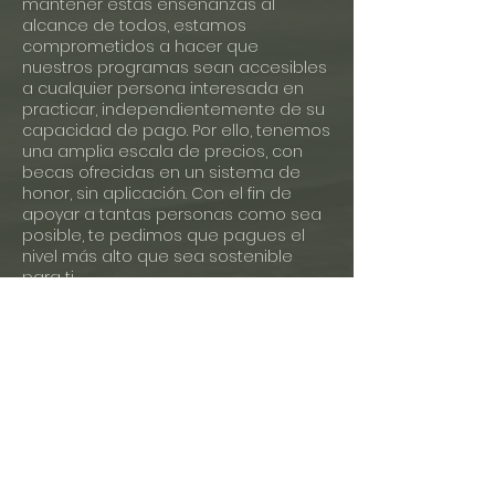
mantener estas enseñanzas al
alcance de todos, estamos
comprometidos a hacer que
nuestros programas sean accesibles
a cualquier persona interesada en
practicar, independientemente de su
capacidad de pago. Por ello, tenemos
una amplia escala de precios, con
becas ofrecidas en un sistema de
honor, sin aplicación. Con el fin de
apoyar a tantas personas como sea
posible, te pedimos que pagues el
nivel más alto que sea sostenible
para ti.
Planes de pago:
Si no puedes permitirte ninguna de
las tarifas publicadas, o prefieres
pagar en cuotas, por favor envíanos
un correo electrónico al menos una
semana antes de la fecha de inicio
de tu clase para proponer un plan de
pago que sea viable para para ti.