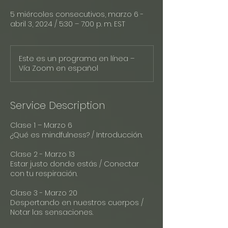
5 miércoles consecutivos, marzo 6 -
abril 3, 2024 / 5:30 – 7:00 p. m. EST
Este es un programa en línea –
Vía Zoom en español
Service Description
Clase 1 – Marzo 6
¿Qué es mindfulness? / Introducción.
Clase 2 - Marzo 13
Estar justo donde estás / Conectar
con tu respiración.
Clase 3 - Marzo 20
Despertando en nuestros cuerpos /
Notar las sensaciones.