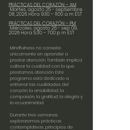
PRÁCTICAS DEL CORAZÓN – AM
Martes, agosto 25 - septiembre
08, 2026
Hora: 9:30 – 11:00 a. m. EST
PRÁCTICAS DEL CORAZÓN – PM
Miércoles, agosto 26 - sep 09,
2026
Hora: 5:30 – 7:00 p. m. EST
Mindfulness no consiste
únicamente en aprender a
prestar atención. También implica
cultivar la cualidad con la que
prestamos atención. Este
programa está dedicado a
entrenar las cualidades del
corazón: la amabilidad, la
compasión, la gratitud, la alegría y
la ecuanimidad.
Durante tres semanas
exploraremos prácticas
contemplativas, principios de