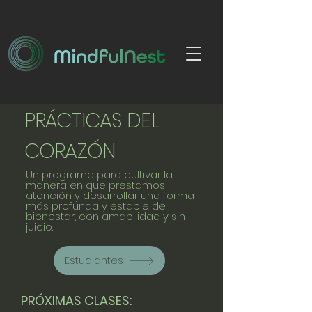
PRÁCTICAS DEL
CORAZÓN
Un programa para cultivar la
manera en que prestamos
atención y desarrollar una forma
más profunda y estable de
bienestar, con amabilidad y sin
juicio.
Estudiantes
PRÓXIMAS CLASES: