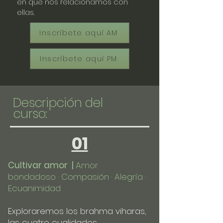
en que nos relacionamos con
ellas.
Inscríbete aquí AM
Inscríbete aquí PM
Descripción del
curso:
01
Cultivar amor |
Amor
bondadoso · Compasión · Alegría ·
Ecuanimidad
Exploraremos los brahma viharas,
las cuatro cualidades