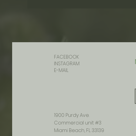
FACEBOOK
INSTAGRAM
E-MAIL
1900 Purdy Ave.
Commercial unit #3
Miami Beach, FL 33139