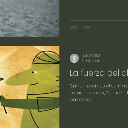
hello99003
2 min read
La fuerza del 
“Enfrentaremos el sufrimi
estas palabras, Martin Lut
paz en los...