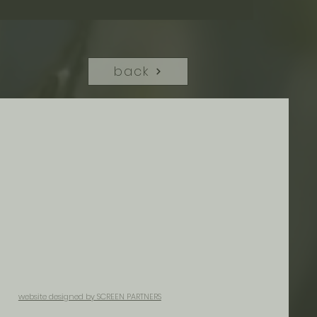
back
website designed by SCREEN PARTNERS