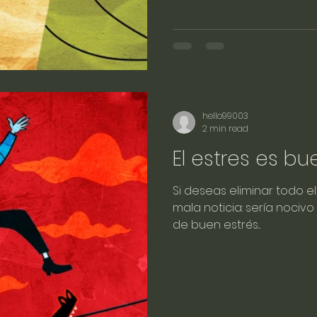
hello99003
2 min read
El estres es b
Si deseas eliminar todo el
mala noticia: sería nocivo
de buen estrés...